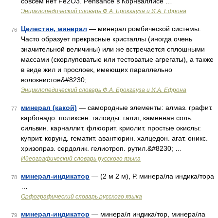
совсем нет Fe2O3. Pensance в Корнваллисе …
Энциклопедический словарь Ф.А. Брокгауза и И.А. Ефрона
Целестин, минерал
— минерал ромбической системы.
76
Часто образует прекрасные кристаллы (иногда очень
значительной величины) или же встречается сплошными
массами (скорлуповатые или тестоватые агрегаты), а также
в виде жил и прослоек, имеющих параллельно
волокнистое&#8230; …
Энциклопедический словарь Ф.А. Брокгауза и И.А. Ефрона
минерал (какой)
— самородные элементы: алмаз. графит.
77
карбонадо. поликсен. галоиды: галит, каменная соль.
сильвин. карналлит. флюорит. криолит. простые окислы:
куприт. корунд. гематит. авантюрин. халцедон. агат. оникс.
хризопраз. сердолик. гелиотроп. рутил.&#8230; …
Идеографический словарь русского языка
минерал-индикатор
— (2 м 2 м), Р. минера/ла индика/тора
78
…
Орфографический словарь русского языка
минерал-индикатор
— минера/л индика/тор, минера/ла
79