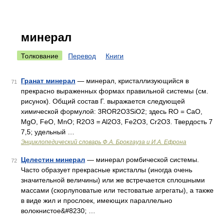
минерал
Толкование
Перевод
Книги
Гранат минерал
— минерал, кристаллизующийся в
71
прекрасно выраженных формах правильной системы (см.
рисунок). Общий состав Г. выражается следующей
химической формулой: 3ROR2O3SiO2; здесь RO = CaO,
MgO, FeO, MnO; R2O3 = Al2O3, Fe2O3, Cr2O3. Твердость 7
7,5; удельный …
Энциклопедический словарь Ф.А. Брокгауза и И.А. Ефрона
Целестин минерал
— минерал ромбической системы.
72
Часто образует прекрасные кристаллы (иногда очень
значительной величины) или же встречается сплошными
массами (скорлуповатые или тестоватые агрегаты), а также
в виде жил и прослоек, имеющих параллельно
волокнистое&#8230; …