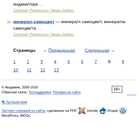
индика/тора …
Слитно. Раздельно. Через дефис.
минерал-самоцвет
— минера/л самоцве/т, минера/ла
80
самоцве/та …
Слитно. Раздельно. Через дефис.
Страницы
←
Предыдущая
Следующая
→
1
2
3
4
5
6
7
8
9
10
11
12
13
© Академик, 2000-2026
18+
Обратная связь:
Техподдержка
,
Реклама на сайте
👣 Путешествия
Экспорт словарей на сайты
, сделанные на PHP,
Joomla,
Drupal,
WordPress, MODx.