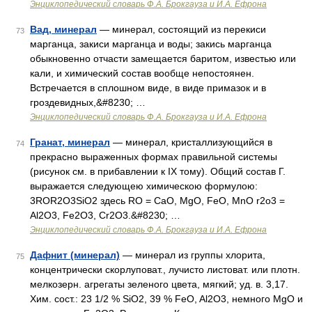
Энциклопедический словарь Ф.А. Брокгауза и И.А. Ефрона
Вад, минерал
— минерал, состоящий из перекиси
73
марганца, закиси марганца и воды; закись марганца
обыкновенно отчасти замещается баритом, известью или
кали, и химический состав вообще непостоянен.
Встречается в сплошном виде, в виде примазок и в
гроздевидных,&#8230; …
Энциклопедический словарь Ф.А. Брокгауза и И.А. Ефрона
Гранат, минерал
— минерал, кристаллизующийся в
74
прекрасно выраженных формах правильной системы
(рисунок см. в прибавлении к IX тому). Общий состав Г.
выражается следующею химическою формулою:
3ROR2O3SiO2 здесь RO = CaO, MgO, FeO, MnO r2o3 =
Al2O3, Fe2O3, Cr2O3.&#8230; …
Энциклопедический словарь Ф.А. Брокгауза и И.А. Ефрона
Дафнит (минерал)
— минерал из группы хлорита,
75
концентрически скорлуповат., лучисто листоват. или плотн.
мелкозерн. агрегаты зеленого цвета, мягкий; уд. в. 3,17.
Хим. сост.: 23 1/2 % SiO2, 39 % FeO, Al2О3, немного MgO и